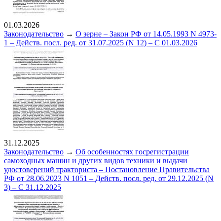
01.03.2026
Законодательство
→
О зерне – Закон РФ от 14.05.1993 N 4973-
1 – Действ. посл. ред. от 31.07.2025 (N 12) – С 01.03.2026
31.12.2025
Законодательство
→
Об особенностях госрегистрации
самоходных машин и других видов техники и выдачи
удостоверений тракториста – Постановление Правительства
РФ от 28.06.2023 N 1051 – Действ. посл. ред. от 29.12.2025 (N
3) – С 31.12.2025