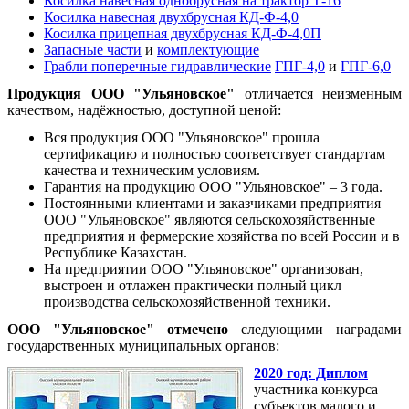
Косилка навесная однобрусная на трактор Т-16
Косилка навесная двухбрусная КД-Ф-4,0
Косилка прицепная двухбрусная КД-Ф-4,0П
Запасные части
и
комплектующие
Грабли поперечные гидравлические
ГПГ-4,0
и
ГПГ-6,0
Продукция ООО "Ульяновское"
отличается неизменным
качеством, надёжностью, доступной ценой:
Вся продукция ООО "Ульяновское" прошла
сертификацию и полностью соответствует стандартам
качества и техническим условиям.
Гарантия на продукцию ООО "Ульяновское" – 3 года.
Постоянными клиентами и заказчиками предприятия
ООО "Ульяновское" являются сельскохозяйственные
предприятия и фермерские хозяйства по всей России и в
Республике Казахстан.
На предприятии ООО "Ульяновское" организован,
выстроен и отлажен практически полный цикл
производства сельскохозяйственной техники.
ООО "Ульяновское" отмечено
следующими наградами
государственных муниципальных органов:
2020 год: Диплом
участника конкурса
субъектов малого и