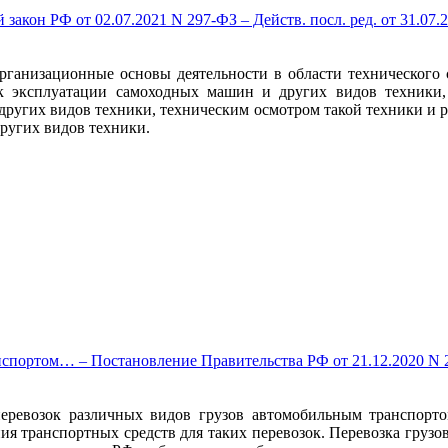
кон РФ от 02.07.2021 N 297-ФЗ – Действ. посл. ред. от 31.07.20
организационные основы деятельности в области технического
 к эксплуатации самоходных машин и других видов техники,
других видов техники, техническим осмотром такой техники и р
ругих видов техники.
ортом… – Постановление Правительства РФ от 21.12.2020 N 2200 
ревозок различных видов грузов автомобильным транспортом
ения транспортных средств для таких перевозок. Перевозка гр