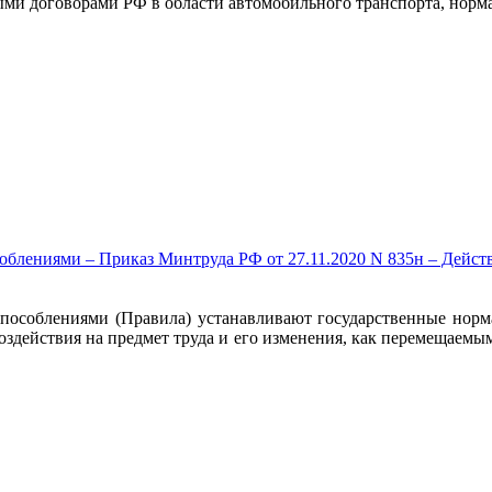
ными договорами РФ в области автомобильного транспорта, но
блениями – Приказ Минтруда РФ от 27.11.2020 N 835н – Действ. п
пособлениями (Правила) устанавливают государственные норма
здействия на предмет труда и его изменения, как перемещаемы