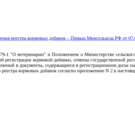
ния реестра кормовых добавок – Приказ Минсельхоза РФ от 07.05
79-1 "О ветеринарии" и Положением о Министерстве сельского
ной регистрации кормовой добавки, отмены государственной рег
менений в документы, содержащиеся в регистрационном досье н
о реестра кормовых добавок согласно приложению N 2 к настоящ