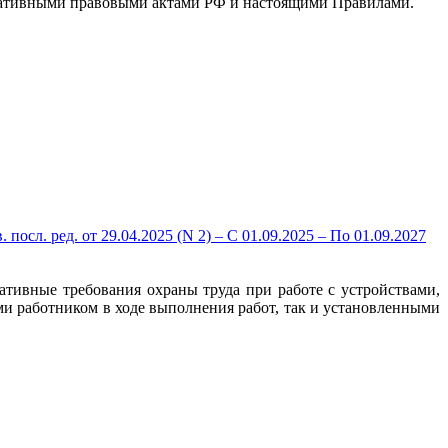
рмативными правовыми актами РФ и настоящими Правилами.
осл. ред. от 29.04.2025 (N 2) – С 01.09.2025 – По 01.09.2027
тивные требования охраны труда при работе с устройствами,
ми работником в ходе выполнения работ, так и установленными