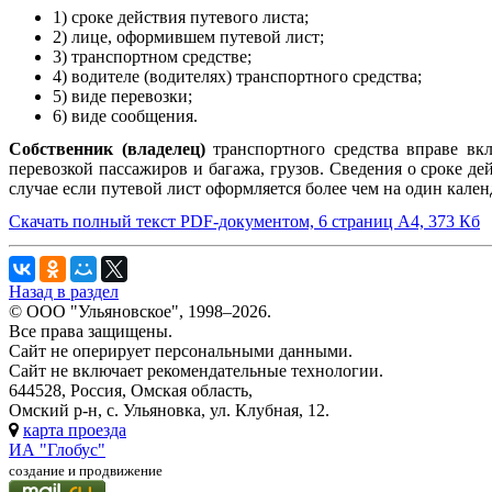
1) сроке действия путевого листа;
2) лице, оформившем путевой лист;
3) транспортном средстве;
4) водителе (водителях) транспортного средства;
5) виде перевозки;
6) виде сообщения.
Собственник (владелец)
транспортного средства вправе вк
перевозкой пассажиров и багажа, грузов. Сведения о сроке де
случае если путевой лист оформляется более чем на один кален
Скачать полный текст PDF-документом, 6 страниц А4, 373 Кб
Назад в раздел
© ООО "Ульяновское", 1998–2026.
Все права защищены.
Сайт не оперирует персональными данными.
Сайт не включает рекомендательные технологии.
644528, Россия, Омская область,
Омский р-н, с. Ульяновка, ул. Клубная, 12.
карта проезда
ИА "Глобус"
создание и продвижение