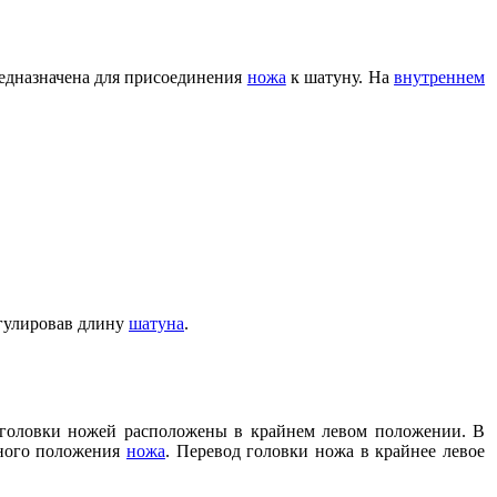
редназначена для присоединения
ножа
к шатуну. На
внутреннем
егулировав длину
шатуна
.
 головки ножей расположены в крайнем левом положении. В
жного положения
ножа
. Перевод головки ножа в крайнее левое