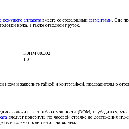
а
режущего аппарата
вместе со срезающими
сегментами
. Она п
оловки ножа, а также отводной пруток.
КЗНМ.08.302
1,2
ой ножа и закрепить гайкой и контргайкой, предварительно отр
димо включить вал отбора мощности (ВОМ) и убедиться, что
рата
следует повернуть по часовой стрелке до достижения ну
те, и только после этого – на заднем.