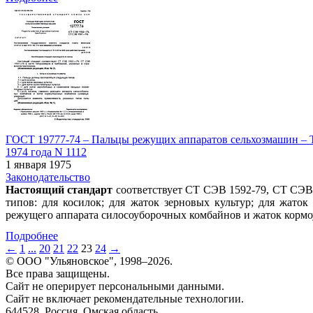
ГОСТ 19777-74 – Пальцы режущих аппаратов сельхозмашин – Те
1974 года N 1112
1 января 1975
Законодательство
Настоящий стандарт
соответствует СТ СЭВ 1592-79, СТ СЭВ 
типов: для косилок; для жаток зерновых культур; для жато
режущего аппарата силосоуборочных комбайнов и жаток корм
Подробнее
←
1
...
20
21
22
23
24
→
© ООО "Ульяновское", 1998–2026.
Все права защищены.
Сайт не оперирует персональными данными.
Сайт не включает рекомендательные технологии.
644528, Россия, Омская область,