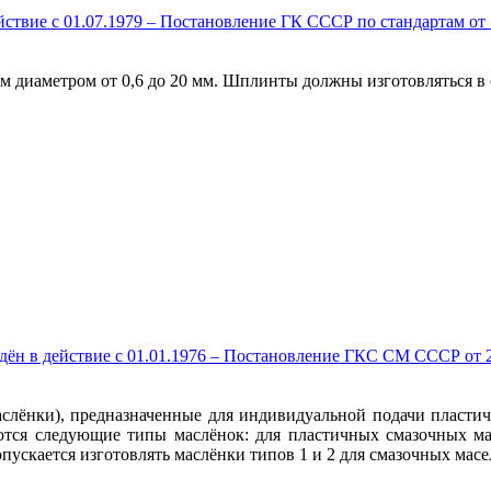
ствие c 01.07.1979 – Постановление ГК СССР по стандартам от 
 диаметром от 0,6 до 20 мм. Шплинты должны изготовляться в 
дён в действие c 01.01.1976 – Постановление ГКС СМ СССР от 2
аслёнки), предназначенные для индивидуальной подачи пласти
ся следующие типы маслёнок: для пластичных смазочных матери
опускается изготовлять маслёнки типов 1 и 2 для смазочных масе