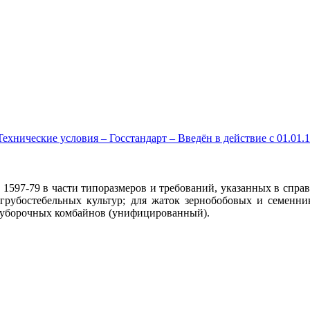
хнические условия – Госстандарт – Введён в действие c 01.01
1597-79 в части типоразмеров и требований, указанных в спр
к грубостебельных культур; для жаток зернобобовых и семенни
оуборочных комбайнов (унифицированный).