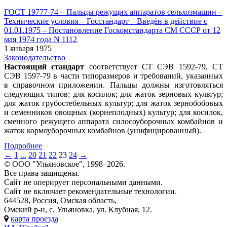
ГОСТ 19777-74 – Пальцы режущих аппаратов сельхозмашин –
Технические условия – Госстандарт – Введён в действие c
01.01.1975 – Постановление Госкомстандарта СМ СССР от 12
мая 1974 года N 1112
1 января 1975
Законодательство
Настоящий стандарт
соответствует СТ СЭВ 1592-79, СТ
СЭВ 1597-79 в части типоразмеров и требований, указанных
в справочном приложении. Пальцы должны изготовляться
следующих типов: для косилок; для жаток зерновых культур;
для жаток грубостебельных культур; для жаток зернобобовых
и семенников овощных (корнеплодных) культур; для косилок,
сменного режущего аппарата силосоуборочных комбайнов и
жаток кормоуборочных комбайнов (унифицированный).
Подробнее
←
1
...
20
21
22
23
24
→
© ООО "Ульяновское", 1998–2026.
Все права защищены.
Сайт не оперирует персональными данными.
Сайт не включает рекомендательные технологии.
644528, Россия, Омская область,
Омский р-н, с. Ульяновка, ул. Клубная, 12.
карта проезда