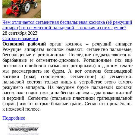
Чем отличается сегментная беспальцевая косилка (её режущий
аппарат) от сегментной пальцевой, – и какая из них лучше?
28 сентября 2023
Статьи и заметки
Основной рабочий
орган косилок – режущий аппарат.
Режущие аппараты косилок бывают: сегментно-пальцевые,
беспальцевые и ротационные. Последние подразделяются на
барабанные и сегментно-дисковые. Ротационные (их ещё
несколько ошибочно называют роторными) в данном тексте
мы рассматривать не будем. А вот отличия беспальцевой
косилки (тоже, собственно, сегментной) от сегментно-
пальцевой состоят только лишь в устройстве этого самого
режущего аппарата. На несущем брусе пальцевой косилки
расположен один нож, а на беспальцевом – два ножа: нижний
и верхний. Сегменты (стальные пластинки трапецеидальной
формы) имеют острые боковые грани. Сегменты приклёпаны
к ножевой полосе.
Подробнее