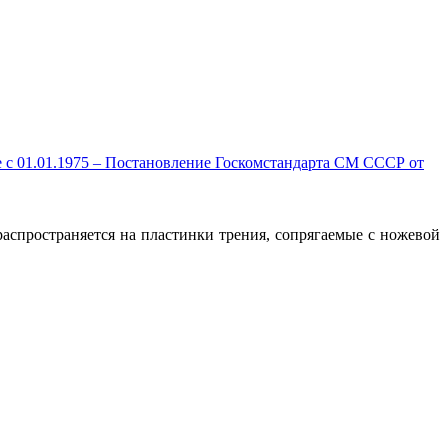
е c 01.01.1975 – Постановление Госкомстандарта СМ СССР от
аспространяется на пластинки трения, сопрягаемые с ножевой