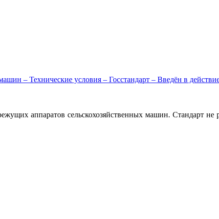
ашин – Технические условия – Госстандарт – Введён в действи
режущих аппаратов сельскохозяйственных машин. Стандарт не р